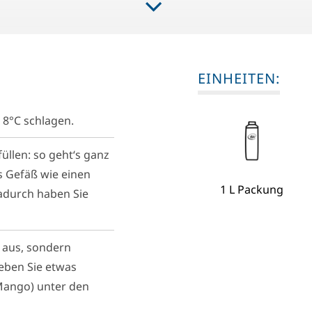
EINHEITEN:
 8°C schlagen.
üllen: so geht‘s ganz
es Gefäß wie einen
1 L Packung
adurch haben Sie
l aus, sondern
eben Sie etwas
Mango) unter den