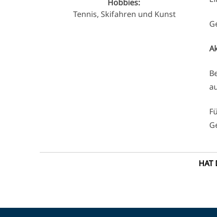
Hobbies:
Tennis, Skifahren und Kunst
G
Ak
Be
au
Fü
Ge
HAT 